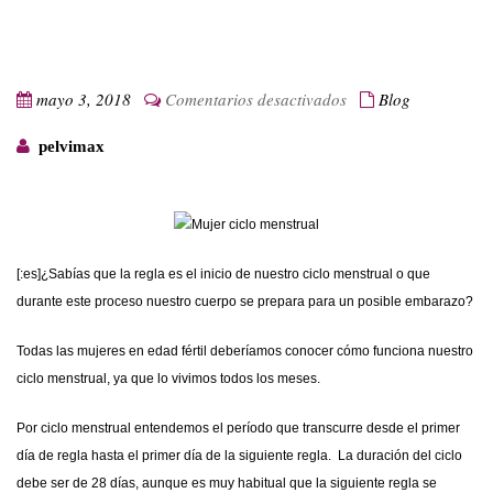
en
mayo 3, 2018
Comentarios desactivados
Blog
[:es]
pelvimax
¿Cómo
funciona
nuestro
ciclo
menstrual?
[:es]¿Sabías que la regla es el inicio de nuestro
ciclo menstrual
o que
[:]
durante este proceso nuestro cuerpo se prepara para un posible embarazo?
Todas las mujeres en edad fértil deberíamos conocer cómo funciona nuestro
ciclo menstrual
, ya que lo vivimos todos los meses.
Por
ciclo menstrual
entendemos el período que transcurre desde el primer
día de regla hasta el primer día de la siguiente regla. La duración del ciclo
debe ser de 28 días, aunque es muy habitual que la siguiente regla se