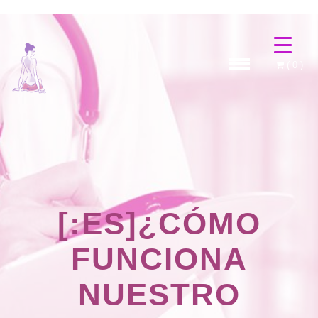
(
0
)
[:ES]¿CÓMO
FUNCIONA
NUESTRO