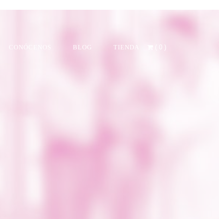
CONÓCENOS
BLOG
TIENDA
(
0
)