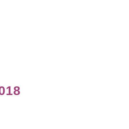
CONÓCENOS
BLOG
TIENDA
(
0
)
018