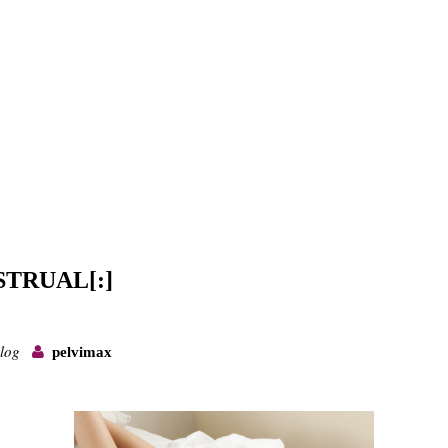
STRUAL[:]
log
pelvimax
ALIVIAR
OR