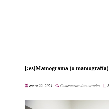
[:es]Mamograma (o mamografía) p
en
enero 22, 2021
Comentarios desactivados
[:es
(o
mamog