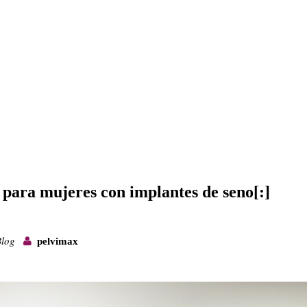
ara mujeres con implantes de seno[:]
Blog
pelvimax
]Mamograma
rafía)